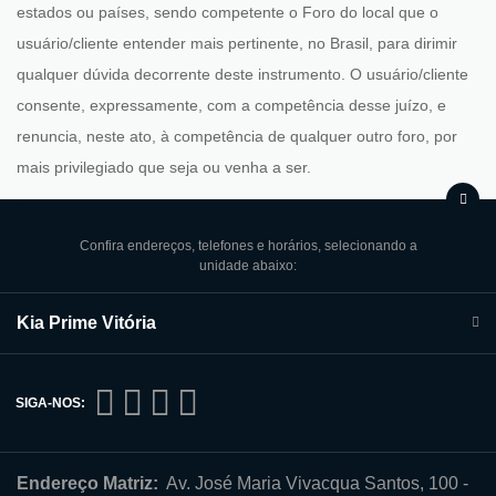
estados ou países, sendo competente o Foro do local que o
usuário/cliente entender mais pertinente, no Brasil, para dirimir
qualquer dúvida decorrente deste instrumento. O usuário/cliente
consente, expressamente, com a competência desse juízo, e
renuncia, neste ato, à competência de qualquer outro foro, por
mais privilegia
do que seja ou venha a ser.
Confira endereços, telefones e horários, selecionando a
unidade abaixo:
Kia Prime Vitória
SIGA-NOS:
Endereço Matriz:
Av. José Maria Vivacqua Santos, 100 -