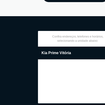
Confira endereços, telefones e horários,
selecionando a unidade abaixo:
Kia Prime Vitória